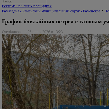
Реклама на наших площадках
РамМедиа - Раменский муниципальный округ - Раменское
Но
График ближайших встреч с газовым у
Опубликовано 26 июня 2026 в 13:23