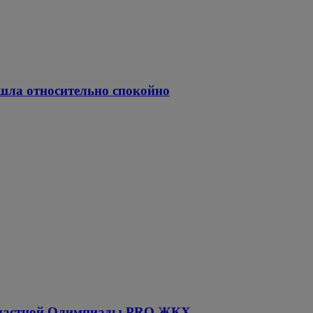
ошла относительно спокойно
областной Олимпиады PRO ЖКХ