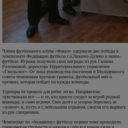
Члены футбольного клуба «Факел» одержали две победы в
чемпионате Федерации футбола г.о.Ликино-Дулево и мини-
футболе. Игроки получили свои награды из рук Галины
Голинковой, директора Территориального управления
«Гжельское». От лица руководства поселения и Молодежного
совета чемпионам вручили грамоты, футбольный мяч и
премию, которая пойдет на нужды команды.
Турниры не прошли для ребят легко. Напряжение
чувствовали все — и те, кто просто следил за игрой родной
команды, и сами игроки. Они долго и упорно боролись за
«золото» и, пусть и с небольшим отрывом, смогли его вырвать
из рук соперников.
Чемпионат по «большому» футболу игроки тоже проходили,
превозмогая трудности и находя в себе все новые силы и