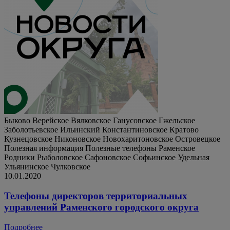
Быково
Верейское
Вялковское
Ганусовское
Гжельское
Заболотьевское
Ильинский
Константиновское
Кратово
Кузнецовское
Никоновское
Новохаритоновское
Островецкое
Полезная информация
Полезные телефоны
Раменское
Родники
Рыболовское
Сафоновское
Софьинское
Удельная
Ульянинское
Чулковское
10.01.2020
Телефоны директоров территориальных
управлений Раменского городского округа
Подробнее