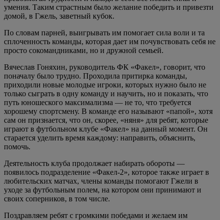
умения. Таким страстным было желание победить и привезти
домой, в Гжель, заветный кубок.
По словам парней, выигрывать им помогает сила воли и та
сплоченность команды, которая дает им почувствовать себя не
просто сокомандниками, но и дружной семьей.
Вячеслав Гоняхин, руководитель ФК «Факел», говорит, что
поначалу было трудно. Проходила притирка команды,
приходили новые молодые игроки, которых нужно было не
только сыграть в одну команду и научить, но и показать, что
путь юношеского максимализма — не то, что требуется
хорошему спортсмену. В команде его называют «папой», хотя
сам он признается, что он, скорее, «няня» для ребят, которые
играют в футбольном клубе «Факел» на данный момент. Он
старается уделить время каждому: направить, объяснить,
помочь.
Деятельность клуба продолжает набирать обороты —
появилось подразделение «Факел-2», которое также играет в
любительских матчах, члены команды помогают Гжели в
уходе за футбольным полем, на котором они принимают и
своих соперников, в том числе.
Поздравляем ребят с громкими победами и желаем им