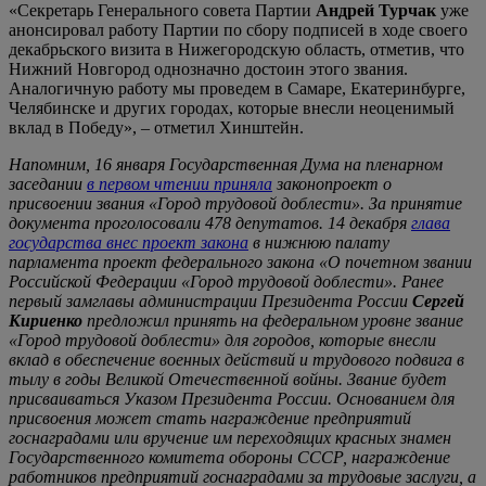
«Секретарь Генерального совета Партии
Андрей Турчак
уже
анонсировал работу Партии по сбору подписей в ходе своего
декабрьского визита в Нижегородскую область, отметив, что
Нижний Новгород однозначно достоин этого звания.
Аналогичную работу мы проведем в Самаре, Екатеринбурге,
Челябинске и других городах, которые внесли неоценимый
вклад в Победу», – отметил Хинштейн.
Напомним, 16 января Государственная Дума на пленарном
заседании
в первом чтении приняла
законопроект о
присвоении звания «Город трудовой доблести». За принятие
документа проголосовали 478 депутатов. 14 декабря
глава
государства внес проект закона
в нижнюю палату
парламента проект федерального закона «О почетном звании
Российской Федерации «Город трудовой доблести». Ранее
первый замглавы администрации Президента России
Сергей
Кириенко
предложил принять нa федеральном уровне звание
«Город трудовой доблести» для городов, которые внесли
вклад в обеспечение военных действий и трудового подвига в
тылу в годы Великой Отечественной войны. Звание будет
присваиваться Указом Президента России. Основанием для
присвоения может стать награждение предприятий
госнаградами или вручение им переходящих красных знамен
Государственного комитета обороны СССР, награждение
работников предприятий госнаградами за трудовые заслуги, а