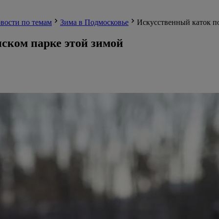
вости по темам
Зима в Подмосковье
Искусственный каток по
ском парке этой зимой