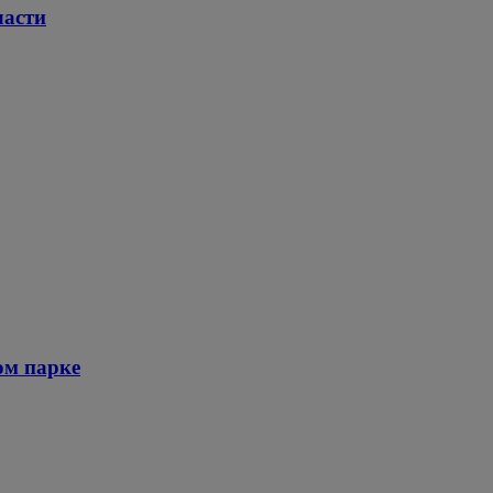
ласти
ом парке