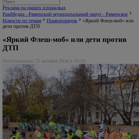
Реклама на наших площадках
РамМедиа - Раменский муниципальный округ - Раменское
Новости по темам
Правопорядок
«Яркий Флеш-моб» или
дети против ДТП
«Яркий Флеш-моб» или дети против
ДТП
Опубликовано 25 октября 2016 в 16:29