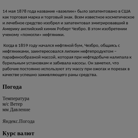
14 мая 1878 года название
«
вазелин
»
было запатентовано в США
как торговая марка и торговый знак. Всем известное косметическое
и лечебное средство изобрел и запатентовал эмигрировавший в
Америку английский химик Роберт Чезбро. В этом изобретении
ученому
«
помогли
»
нефтяники.
Когда в 1859 году начался нефтяной бум, Чезбро, общаясь с
нефтяниками, заинтересовался липким нефтепродуктом –
парафинообразной массой, которая при нефтедобыче налипала к
бурильным установкам и забивала насосы. Он заметил, что
рабочие постоянно используют эту массу при ожогах и порезах в
качестве успешно заживляющего раны средства.
Погода
Температура
м/c
Ветер
мм
Давление
Яндекс.Погода
Курс валют