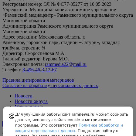
Реестровый номер: ЭЛ № ФС77-85277 от 10.05.2023
Учредители: Муниципальное автономное учреждение
«Раменский медиацентр» Раменского муниципального округа
Московской области
Администрация Раменского муниципального округа
Московской области
Адрес редакции: Московская область, г.
Раменское, городской парк, стадион «Сатурн», западная
трибуна, строение ¼
Директор: Скороспелова М.А.
Главный редактор: Бурова М.О.
Электронная почта:
rammedia22@mail.ru
Телефон:
8-496-46-3-12-67
Правила цитирования материалов
Согласие на обработку персональных данных
Новости
Новости округа
Мероприятия
Официально
Для улучшения работы сайт
ramnews.ru
может собирать
🍪
данные, используя файлы cookie и метрические
программы. Это соответствует
Политике обработки и
12+
защиты персональных данных
. Продолжая работу с