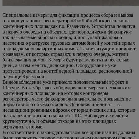
Специальные камеры для фиксации процесса сбора и вывоза
отходов установит регоператор «ЭкоЛайн-Воскресенск» на
контейнерных площадках г.о. Раменское. Устройства появятся
в первую очередь на объектах, где периодически фиксируют
так называемые вбросы отходов, и поступают жалобы от
населения о разгрузке грузовых автомобилей у контейнерных
площадок многоквартирных домов. Такие ситуации приводят
к навалам, от которых страдают, в первую очередь, жители
близлежащих домов. Камеры будут размещать на несколько
дней, а затем менять дислокацию. Оборудование уже
протестировали на контейнерной площадке, расположенной
на улице Крымской.
Видеонаблюдение уже принесло положительный эффект в
Шатуре. В октябре здесь оборудовали камерами нескольких
контейнерных площадок, на которых контролеры
регоператора часто фиксировали значительное превышение
нормативного объема отходов. Основная причина — в
несанкционированных вбросах от юридических лиц, которые
не заключили договор на вывоз ТКО. Наблюдение ведётся
круглосуточно, и объемы отходов на этих площадках
вернулись к норме.
В соответствии с законодательством все организации должны
были заключить договор с региональным оператором еще до 1