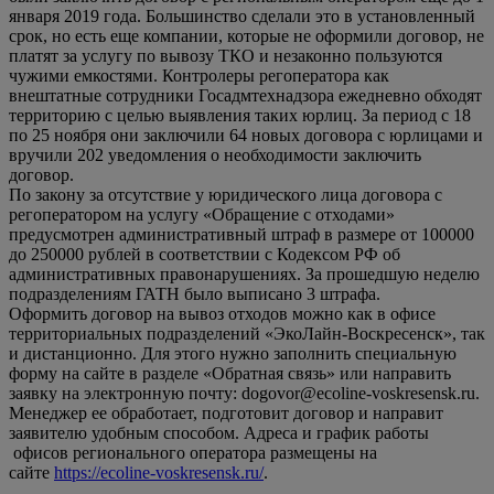
января 2019 года. Большинство сделали это в установленный
срок, но есть еще компании, которые не оформили договор, не
платят за услугу по вывозу ТКО и незаконно пользуются
чужими емкостями. Контролеры регоператора как
внештатные сотрудники Госадмтехнадзора ежедневно обходят
территорию с целью выявления таких юрлиц. За период с 18
по 25 ноября они заключили 64 новых договора с юрлицами и
вручили 202 уведомления о необходимости заключить
договор.
По закону за отсутствие у юридического лица договора с
регоператором на услугу «Обращение с отходами»
предусмотрен административный штраф в размере от 100000
до 250000 рублей в соответствии с Кодексом РФ об
административных правонарушениях. За прошедшую неделю
подразделениям ГАТН было выписано 3 штрафа.
Оформить договор на вывоз отходов можно как в офисе
территориальных подразделений «ЭкоЛайн-Воскресенск», так
и дистанционно. Для этого нужно заполнить специальную
форму на сайте в разделе «Обратная связь» или направить
заявку на электронную почту: dogovor@ecoline-voskresensk.ru.
Менеджер ее обработает, подготовит договор и направит
заявителю удобным способом. Адреса и график работы
офисов регионального оператора размещены на
сайте
https://ecoline-voskresensk.ru/
.