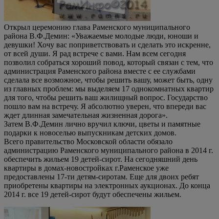
Открыл церемонию глава Раменского муниципального
района В.Ф.Демин: «Уважаемые молодые люди, юноши и
девушки! Хочу вас поприветствовать и сделать это искренне,
от всей души. Я рад встрече с вами. Нам всем сегодня
позволил собраться хороший повод, который связан с тем, что
администрация Раменского района вместе с ее службами
сделала все возможное, чтобы решить вашу, может быть, одну
из главных проблем: мы выделяем 17 однокомнатных квартир
для того, чтобы решить ваш жилищный вопрос. Государство
пошло вам на встречу. Я абсолютно уверен, что впереди вас
ждет длинная замечательная жизненная дорога».
Затем В.Ф.Демин лично вручил ключи, цветы и памятные
подарки к новоселью выпускникам детских домов.
Всего правительство Московской области обязало
администрацию Раменского муниципального района в 2014 г.
обеспечить жильем 19 детей-сирот. На сегодняшний день
квартиры в домах-новостройках г.Раменское уже
предоставлены 17-ти детям-сиротам. Еще для двоих ребят
приобретены квартиры на электронных аукционах. До конца
2014 г. все 19 детей-сирот будут обеспечены жильем.