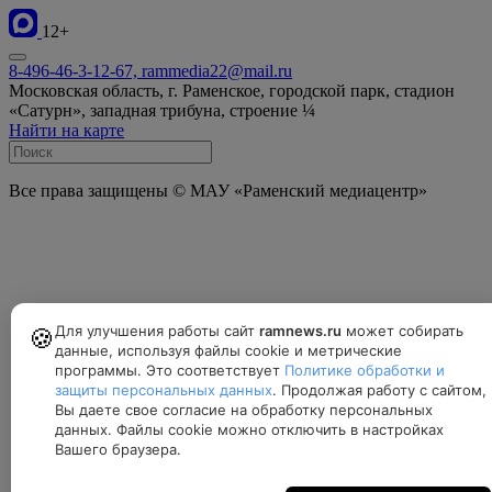
12+
8-496-46-3-12-67, rammedia22@mail.ru
Московская область, г. Раменское, городской парк, стадион
«Сатурн», западная трибуна, строение ¼
Найти на карте
Все права защищены © МАУ «Раменский медиацентр»
Для улучшения работы сайт
ramnews.ru
может собирать
🍪
данные, используя файлы cookie и метрические
программы. Это соответствует
Политике обработки и
защиты персональных данных
. Продолжая работу с сайтом,
Вы даете свое согласие на обработку персональных
данных. Файлы cookie можно отключить в настройках
Вашего браузера.