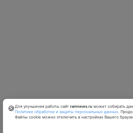
Для улучшения работы сайт
ramnews.ru
может собирать дан
🍪
Политике обработки и защиты персональных данных
. Продо
Файлы cookie можно отключить в настройках Вашего браузе