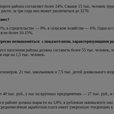
оте района составляет более 24%. Свыше 15 тыс. человек трудя
асти, за три года оно может увеличиться до 3270.
знес?
 в строительстве — 9%, в сельском хозяйстве — 6%. Одна из г
я не более 10-15%.
ересно познакомиться с показателями, характеризующими ры
о населения района должна составить более 55 тыс. человек, это 
 еще на 1,5 тыс. человек.
сионеров, 21 тыс. школьников и 7,5 тыс. детей дошкольного возр
40 тыс. руб., у нас на крупных предприятиях — 27 тыс. руб., в 
а в районе должна вырасти на 3,8%, в рублевом эквиваленте она 
 среднемесячная заработная плата имеет умеренную тенденцию к 