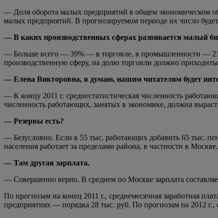
— Доля оборота малых предприятий в общем экономическом обор
малых предприятий. В прогнозируемом периоде их число будет р
— В каких производственных сферах развивается малый би
— Больше всего — 39% — в торговле, в промышленности — 21%,
производственную сферу, на долю торговли должно приходитьс
— Елена Викторовна, я думаю, нашим читателям будет инт
— К концу 2011 г. среднестатистическая численность работающег
численность работающих, занятых в экономике, должна вырасти
— Резервы есть?
— Безусловно. Если к 55 тыс. работающих добавить 65 тыс. пен
населения работает за пределами района, в частности в Москве.
— Там другая зарплата.
— Совершенно верно. В среднем по Москве зарплата составляет 
По прогнозам на конец 2011 г., среднемесячная заработная плат
предприятиях — порядка 28 тыс. руб. По прогнозам на 2012 г.,