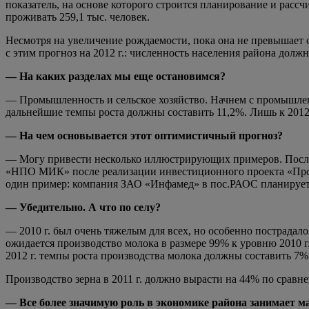
показатель, на основе которого строится планирование и рассч
проживать 259,1 тыс. человек.
Несмотря на увеличение рождаемости, пока она не превышает см
с этим прогноз на 2012 г.: численность населения района должн
— На каких разделах мы еще остановимся?
— Промышленность и сельское хозяйство. Начнем с промышленн
дальнейшие темпы роста должны составить 11,2%. Лишь к 2012
— На чем основывается этот оптимистичный прогноз?
— Могу привести несколько иллюстрирующих примеров. После 
«НПО МИК» после реализации инвестиционного проекта «Прои
один пример: компания ЗАО «Инфамед» в пос.РАОС планирует с
— Убедительно. А что по селу?
— 2010 г. был очень тяжелым для всех, но особенно пострадало
ожидается производство молока в размере 99% к уровню 2010 г
2012 г. темпы роста производства молока должны составить 7%
Производство зерна в 2011 г. должно вырасти на 44% по срав
— Все более значимую роль в экономике района занимает м