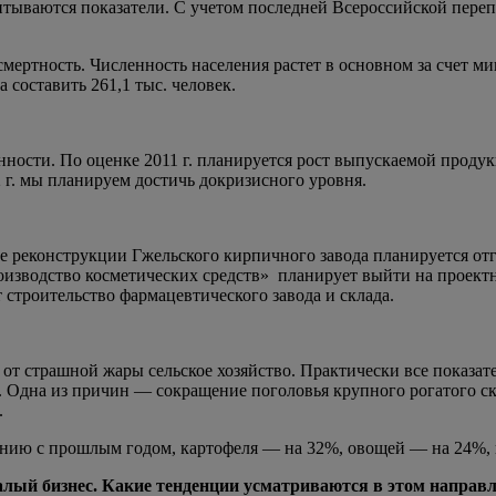
итываются показатели. С учетом последней Всероссийской перепи
ертность. Численность населения растет в основном за счет миг
а составить 261,1 тыс. человек.
ости. По оценке 2011 г. планируется рост выпускаемой продук
 г. мы планируем достичь докризисного уровня.
реконструкции Гжельского кирпичного завода планируется отгр
зводство косметических средств» планирует выйти на проектн
троительство фармацевтического завода и склада.
 от страшной жары сельское хозяйство. Практически все показате
. Одна из причин — сокращение поголовья крупного рогатого ск
.
нению с прошлым годом, картофеля — на 32%, овощей — на 24%, 
алый бизнес. Какие тенденции усматриваются в этом направ