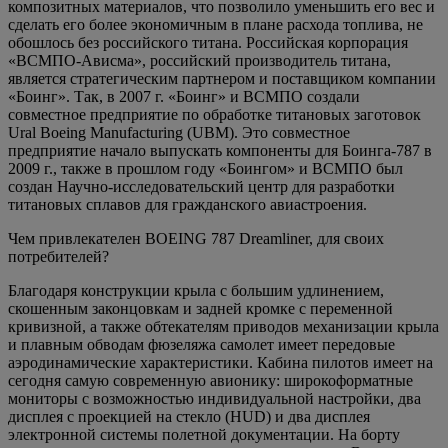
композитных материалов, что позволило уменьшить его вес и
сделать его более экономичным в плане расхода топлива, не
обошлось без российского титана. Российская корпорация
«ВСМПО-Ависма», российский производитель титана,
является стратегическим партнером и поставщиком компании
«Боинг». Так, в 2007 г. «Боинг» и ВСМПО создали
совместное предприятие по обработке титановых заготовок
Ural Boeing Manufacturing (UBM). Это совместное
предприятие начало выпускать компоненты для Боинга-787 в
2009 г., также в прошлом году «Боингом» и ВСМПО был
создан Научно-исследовательский центр для разработки
титановых сплавов для гражданского авиастроения.
Чем привлекателен BOEING 787 Dreamliner, для своих
потребителей?
Благодаря конструкции крыла с большим удлинением,
скошенным законцовкам и задней кромке с переменной
кривизной, а также обтекателям приводов механизации крыла
и плавным обводам фюзеляжа самолет имеет передовые
аэродинамические характеристики. Кабина пилотов имеет на
сегодня самую современную авионику: широкоформатные
мониторы с возможностью индивидуальной настройки, два
дисплея с проекцией на стекло (HUD) и два дисплея
электронной системы полетной документации. На борту