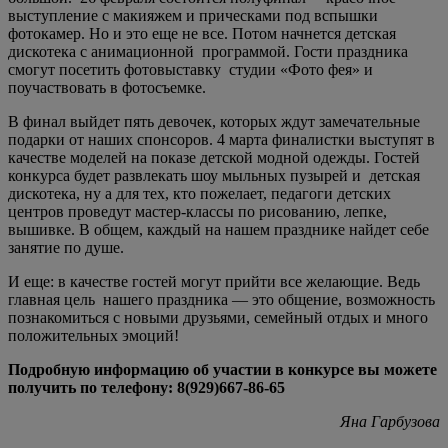
выступление с макияжем и прическами под вспышки
фотокамер. Но и это еще не все. Потом начнется детская
дискотека с анимационной программой. Гости праздника
смогут посетить фотовыставку студии «Фото фея» и
поучаствовать в фотосъемке.
В финал выйдет пять девочек, которых ждут замечательные
подарки от наших спонсоров. 4 марта финалистки выступят в
качестве моделей на показе детской модной одежды. Гостей
конкурса будет развлекать шоу мыльных пузырей и детская
дискотека, ну а для тех, кто пожелает, педагоги детских
центров проведут мастер-классы по рисованию, лепке,
вышивке. В общем, каждый на нашем празднике найдет себе
занятие по душе.
И еще: в качестве гостей могут прийти все желающие. Ведь
главная цель нашего праздника — это общение, возможность
познакомиться с новыми друзьями, семейный отдых и много
положительных эмоций!
Подробную информацию об участии в конкурсе вы можете
получить по телефону: 8(929)667-86-65
Яна Гарбузова