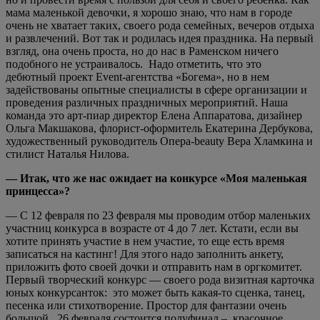
мама маленькой девочки, я хорошо знаю, что нам в городе
очень не хватает таких, своего рода семейных, вечеров отдыха
и развлечений. Вот так и родилась идея праздника. На первый
взгляд, она очень проста, но до нас в Раменском ничего
подобного не устраивалось. Надо отметить, что это
дебютный проект Event-агентства «Богема», но в нем
задействованы опытные специалисты в сфере организации и
проведения различных праздничных мероприятий. Наша
команда это арт-пиар директор Елена Аппаратова, дизайнер
Ольга Макшакова, флорист-оформитель Екатерина Дербукова,
художественный руководитель Опера-beauty Вера Хламкина и
стилист Наталья Нилова.
— Итак, что же нас ожидает на конкурсе «Моя маленькая
принцесса»?
— С 12 февраля по 23 февраля мы проводим отбор маленьких
участниц конкурса в возрасте от 4 до 7 лет. Кстати, если вы
хотите принять участие в нем участие, то еще есть время
записаться на кастинг! Для этого надо заполнить анкету,
приложить фото своей дочки и отправить нам в оргкомитет.
Первый творческий конкурс — своего рода визитная карточка
юных конкурсанток: это может быть какая-то сценка, танец,
песенка или стихотворение. Простор для фантазии очень
большой. 26 февраля состоится полуфинал – красочное