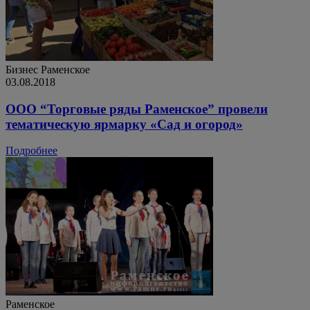
Бизнес
Раменское
03.08.2018
ООО “Торговые ряды Раменское” провели
тематическую ярмарку «Сад и огород»
Подробнее
Раменское