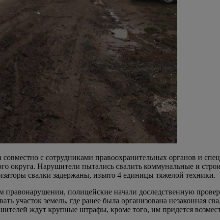
ора совместно с сотрудниками правоохранительных органов и сп
ого округа. Нарушители пытались свалить коммунальные и стро
заторы свалки задержаны, изъято 4 единицы тяжелой техники.
м правонарушении, полицейские начали доследственную проверк
ать участок земель, где ранее была организована незаконная св
ушителей ждут крупные штрафы, кроме того, им придется возмес