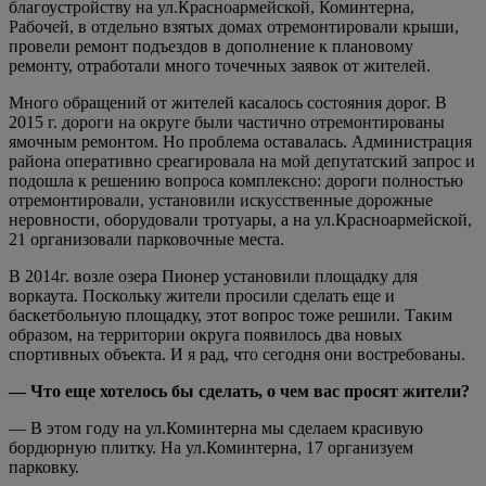
благоустройству на ул.Красноармейской, Коминтерна,
Рабочей, в отдельно взятых домах отремонтировали крыши,
провели ремонт подъездов в дополнение к плановому
ремонту, отработали много точечных заявок от жителей.
Много обращений от жителей касалось состояния дорог. В
2015 г. дороги на округе были частично отремонтированы
ямочным ремонтом. Но проблема оставалась. Администрация
района оперативно среагировала на мой депутатский запрос и
подошла к решению вопроса комплексно: дороги полностью
отремонтировали, установили искусственные дорожные
неровности, оборудовали тротуары, а на ул.Красноармейской,
21 организовали парковочные места.
В 2014г. возле озера Пионер установили площадку для
воркаута. Поскольку жители просили сделать еще и
баскетбольную площадку, этот вопрос тоже решили. Таким
образом, на территории округа появилось два новых
спортивных объекта. И я рад, что сегодня они востребованы.
— Что еще хотелось бы сделать, о чем вас просят жители?
— В этом году на ул.Коминтерна мы сделаем красивую
бордюрную плитку. На ул.Коминтерна, 17 организуем
парковку.