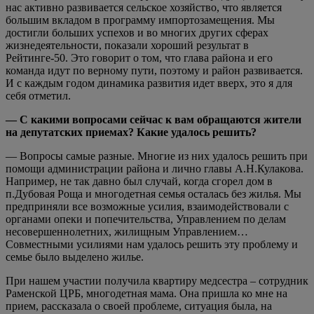
нас активно развивается сельское хозяйство, что является
большим вкладом в программу импортозамещения. Мы
достигли больших успехов и во многих других сферах
жизнедеятельности, показали хороший результат в
Рейтинге-50. Это говорит о том, что глава района и его
команда идут по верному пути, поэтому и район развивается.
И с каждым годом динамика развития идет вверх, это я для
себя отметил.
— С какими вопросами сейчас к вам обращаются жители
на депутатских приемах? Какие удалось решить?
— Вопросы самые разные. Многие из них удалось решить при
помощи администрации района и лично главы А.Н.Кулакова.
Например, не так давно был случай, когда сгорел дом в
п.Дубовая Роща и многодетная семья осталась без жилья. Мы
предприняли все возможные усилия, взаимодействовали с
органами опеки и попечительства, Управлением по делам
несовершеннолетних, жилищным Управлением…
Совместными усилиями нам удалось решить эту проблему и
семье было выделено жилье.
При нашем участии получила квартиру медсестра – сотрудник
Раменской ЦРБ, многодетная мама. Она пришла ко мне на
прием, рассказала о своей проблеме, ситуация была, на