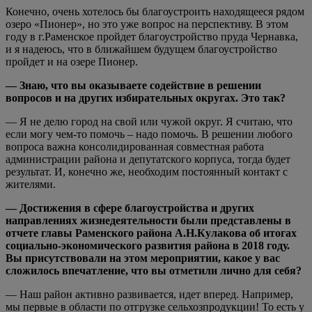
Конечно, очень хотелось бы благоустроить находящееся рядом
озеро «Пионер», но это уже вопрос на перспективу. В этом
году в г.Раменское пройдет благоустройство пруда Чернавка,
и я надеюсь, что в ближайшем будущем благоустройство
пройдет и на озере Пионер.
— Знаю, что вы оказываете содействие в решении
вопросов и на других избирательных округах. Это так?
— Я не делю город на свой или чужой округ. Я считаю, что
если могу чем-то помочь – надо помочь. В решении любого
вопроса важна консолидированная совместная работа
администрации района и депутатского корпуса, тогда будет
результат. И, конечно же, необходим постоянный контакт с
жителями.
— Достижения в сфере благоустройства и других
направлениях жизнедеятельности были представлены в
отчете главы Раменского района А.Н.Кулакова об итогах
социально-экономического развития района в 2018 году.
Вы присутствовали на этом мероприятии, какое у вас
сложилось впечатление, что вы отметили лично для себя?
— Наш район активно развивается, идет вперед. Например,
мы первые в области по отгрузке сельхозпродукции! То есть у