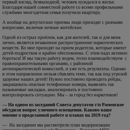
первый взгляд, безвыходной, человек нуждался в жилье.
Благодаря нашей совместной работе со всеми профильными
службами многодетная семья получила квартиру.
А вообще на депутатские приемы люди приходят с разными
вопросами, включая личные житейские.
Одной из острых проблем, как для жителей, так и для меня
лично, является незаконное распространение наркотических
веществ. Ко мне приходят на прием родители, которые имеют
детей-подростков и крайне обеспокоены. С этим надо активно
бороться! И мы такую работу ведем, тесно взаимодействуем с
правоохранительными органами, с районной
антинаркотической комиссией, и уже есть результаты. Однако
в этом направлении нельзя сбавлять темп, так как под угрозой
здоровье наших детей! Нужно постоянно проводить рейды,
закрашивать опасные телефонные номера, выявлять так
называемые закладки, анализировать и постоянно
контролировать ситуацию. Мы – за город без наркотиков!
— На одном из заседаний Совета депутатов г/п Раменское
обсудили вопрос уличного освещения. Каково ваше
мнение о проделанной работе и планах на 2019 год?
— На заседании мы рассмотрели план модернизации