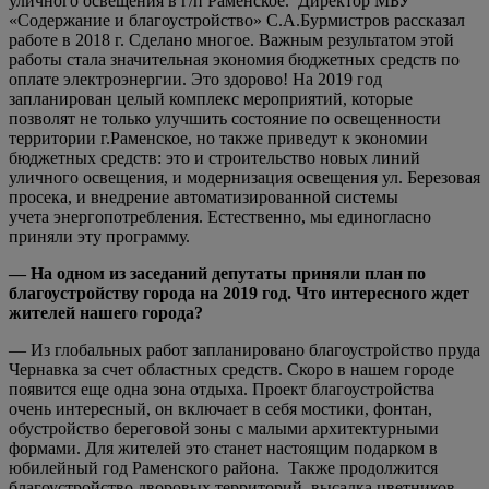
уличного освещения в г/п Раменское. Директор МБУ
«Содержание и благоустройство» С.А.Бурмистров рассказал
работе в 2018 г. Сделано многое. Важным результатом этой
работы стала значительная экономия бюджетных средств по
оплате электроэнергии. Это здорово! На 2019 год
запланирован целый комплекс мероприятий, которые
позволят не только улучшить состояние по освещенности
территории г.Раменское, но также приведут к экономии
бюджетных средств: это и строительство новых линий
уличного освещения, и модернизация освещения ул. Березовая
просека, и внедрение автоматизированной системы
учета энергопотребления. Естественно, мы единогласно
приняли эту программу.
— На одном из заседаний депутаты приняли план по
благоустройству города на 2019 год. Что интересного ждет
жителей нашего города?
— Из глобальных работ запланировано благоустройство пруда
Чернавка за счет областных средств. Скоро в нашем городе
появится еще одна зона отдыха. Проект благоустройства
очень интересный, он включает в себя мостики, фонтан,
обустройство береговой зоны с малыми архитектурными
формами. Для жителей это станет настоящим подарком в
юбилейный год Раменского района. Также продолжится
благоустройство дворовых территорий, высадка цветников,