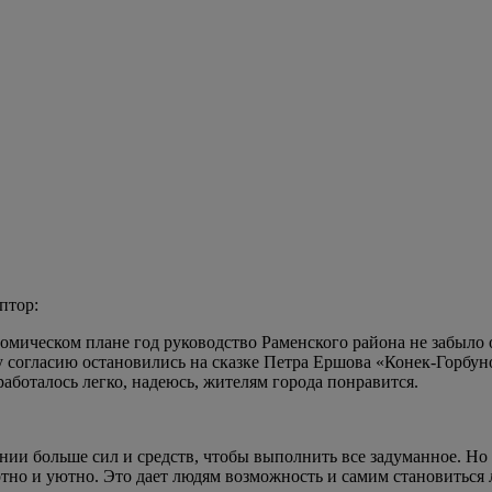
птор:
номическом плане год руководство Раменского района не забыло 
согласию остановились на сказке Петра Ершова «Конек-Горбунок
работалось легко, надеюсь, жителям города понравится.
ии больше сил и средств, чтобы выполнить все задуманное. Но я
ортно и уютно. Это дает людям возможность и самим становитьс