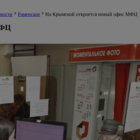
вости
Раменское
На Крымской откроется новый офис МФЦ
МФЦ