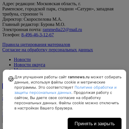
Адрес редакции: Московская область, г.
Раменское, городской парк, стадион «Сатурн», западная
трибуна, строение ¼
Директор: Скороспелова М.А.
Главный редактор: Бурова М.О.
Электронная почта:
rammedia22@mail.ru
Телефон:
8-496-46-3-12-67
Правила цитирования материалов
Согласие на обработку персональных данных
Новости
Новости округа
Мероприятия
Официально
Для улучшения работы сайт
ramnews.ru
может собирать
🍪
данные, используя файлы cookie и метрические
программы. Это соответствует
Политике обработки и
12+
защиты персональных данных
. Продолжая работу с
сайтом, Вы даете свое согласие на обработку
8-496-46-3-12-67, rammedia22@mail.ru
персональных данных. Файлы cookie можно отключить
Московская область, г. Раменское, городской парк, стадион
в настройках Вашего браузера.
«Сатурн», западная трибуна, строение ¼
Найти на карте
Принять и закрыть