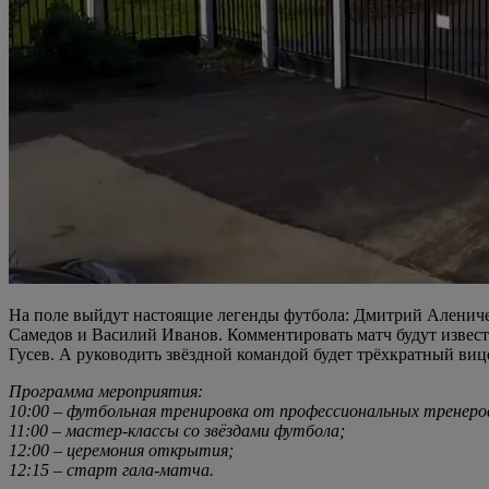
На поле выйдут настоящие легенды футбола: Дмитрий Аленич
Самедов и Василий Иванов. Комментировать матч будут изве
Гусев. А руководить звёздной командой будет трёхкратный в
Программа мероприятия:
10:00 – футбольная тренировка от профессиональных тренеро
11:00 – мастер-классы со звёздами футбола;
12:00 – церемония открытия;
12:15 – старт гала-матча.