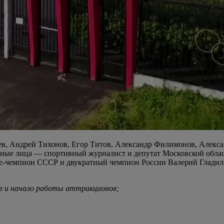
ев, Андрей Тихонов, Егор Титов, Александр Филимонов, Алекс
стные лица — спортивный журналист и депутат Московской обл
ице-чемпион СССР и двукратный чемпион России Валерий Гладил
в и начало работы аттракционов;