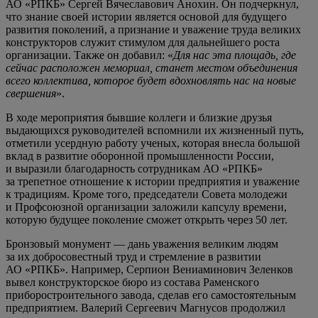
АО «РПКБ» Сергей Вячеславович Анохин. Он подчеркнул,
что знание своей истории является основой для будущего
развития поколений, а признание и уважение труда великих
конструкторов служит стимулом для дальнейшего роста
организации. Также он добавил: «
Для нас эта площадь, где
сейчас расположен мемориал, станет местом объединения
всего коллектива, которое будет вдохновлять нас на новые
свершения
».
В ходе мероприятия бывшие коллеги и близкие друзья
выдающихся руководителей вспомнили их жизненный путь,
отметили усердную работу ученых, которая внесла большой
вклад в развитие оборонной промышленности России,
и выразили благодарность сотрудникам АО «РПКБ»
за трепетное отношение к истории предприятия и уважение
к традициям. Кроме того, председатели Совета молодежи
и Профсоюзной организации заложили капсулу времени,
которую будущее поколение сможет открыть через 50 лет.
Бронзовый монумент — дань уважения великим людям
за их добросовестный труд и стремление в развитии
АО «РПКБ». Например, Серпион Вениаминович Зеленков
вывел конструкторское бюро из состава Раменского
приборостроительного завода, сделав его самостоятельным
предприятием. Валерий Сергеевич Магнусов продолжил