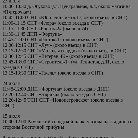
23 июля
10:00-10:30 д. Обухово (ул. Центральная, д.4, около магазина
«Пятерочка»)
10:45-11:00 СНТ «Юбилейный» (д.17, около въезда в СНТ)
11:00-11:15 СНТ «Флора» (около въезда в СНТ)
11:15-11:30 СНТ «Росток-2» (около д.74)
11:30-11:45 ДНП «Фортуна»
11:45-12:00 СНТ «Росток-1» (около въезда в СНТ)
12:00-12:15 СНТ «Луч» (около въезда в СНТ)
12:15-12:30 СНТ «Молодая гвардия» (около въезда в СНТ)
12:30-12:45 СНТ «Ветеран 4К» (около въезда в СНТ)
12:45-13:00 СНТ «Строитель-1» (ул. Тенистая, д.11, около
въезда в СНТ)
13:15-13:30 СНТ «Гжель» (около въезда в СНТ)
24 июля
11:45-12:00 ДНП «Фортуна» (около въезда в ДНП)
12:20-12:40 СНТ «Эврика» (около въезда в СНТ)
12:20-12:45 ТСН СНТ «Новопетровское» (около въезда в
СНТ)
15 июля
10:00-12:00 Раменский городской парк, у входа на стадион со
стороны Восточной трибуны
Раменская станция по борьбе с болезнями животных