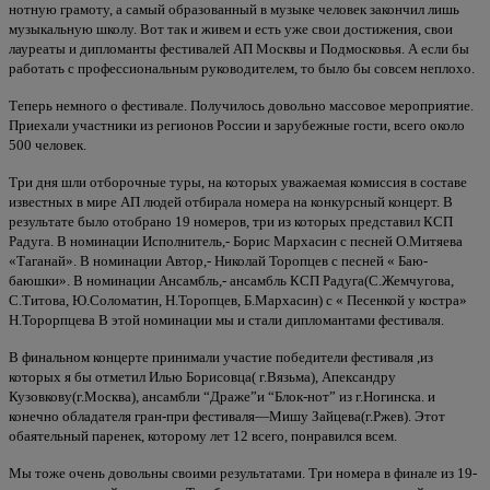
нотную грамоту, а самый образованный в музыке человек закончил лишь
музыкальную школу. Вот так и живем и есть уже свои достижения, свои
лауреаты и дипломанты фестивалей АП Москвы и Подмосковья. А если бы
работать с профессиональным руководителем, то было бы совсем неплохо.
Теперь немного о фестивале. Получилось довольно массовое мероприятие.
Приехали участники из регионов России и зарубежные гости, всего около
500 человек.
Три дня шли отборочные туры, на которых уважаемая комиссия в составе
известных в мире АП людей отбирала номера на конкурсный концерт. В
результате было отобрано 19 номеров, три из которых представил КСП
Радуга. В номинации Исполнитель,- Борис Мархасин с песней О.Митяева
«Таганай». В номинации Автор,- Николай Торопцев с песней « Баю-
баюшки». В номинации Ансамбль,- ансамбль КСП Радуга(С.Жемчугова,
С.Титова, Ю.Соломатин, Н.Торопцев, Б.Мархасин) с « Песенкой у костра»
Н.Торорпцева В этой номинации мы и стали дипломантами фестиваля.
В финальном концерте принимали участие победители фестиваля ,из
которых я бы отметил Илью Борисовца( г.Вязьма), Апександру
Кузовкову(г.Москва), ансамбли “Драже”и “Блок-нот” из г.Ногинска. и
конечно обладателя гран-при фестиваля—Мишу Зайцева(г.Ржев). Этот
обаятельный паренек, которому лет 12 всего, понравился всем.
Мы тоже очень довольны своими результатами. Три номера в финале из 19-