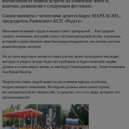
впечатления от первой встречи на Раменской земле и,
конечно, размышляя о следующем фестивале.
Своим мнением с читателями делится Борис МАРХАСИН,-
председатель Раменского КСП «Радуга».
Наполним музыкой сердца и жизнь станет прекрасней… Как здорово
сказано человеком, который стоял у истоков авторской песни, человеком,
который в единственном лице был корреспондентом, писателем, поэтом,
композитором, актером
Он за свою короткую жизнь оставил для нас целое культурное наследие,
которое, я уверен, всегда будет востребовано и будет помогать людям
думать и осмысливать жизнь, и они будут благодарны ему. Этим человеком
бал Юрий Визбор.
Творчество таких людей является достоянием народа, особенно,
подрастающего поколения. Молодежь должна знать своих героев,
воспитываться на их творчестве,’ и здорово, что есть люди, которые это
пропагандируют.