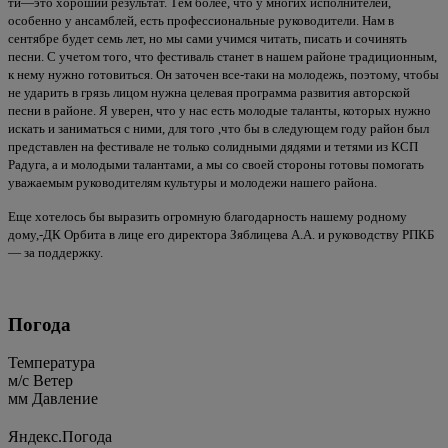
ти—это хороший результат. Тем более, что у многих исполнителей,
особенно у ансамблей, есть профессиональные руководители. Нам в
сентябре будет семь лет, но мы сами учимся читать, писать и сочинять
песни. С учетом того, что фестиваль станет в нашем районе традиционным,
к нему нужно готовиться. Он заточен все-таки на молодежь, поэтому, чтобы
не ударить в грязь лицом нужна целевая программа развития авторской
песни в районе. Я уверен, что у нас есть молодые таланты, которых нужно
искать и заниматься с ними, для того ,что бы в следующем году район был
представлен на фестивале не только солидными дядями и тетями из КСП
Радуга, а и молодыми талантами, а мы со своей стороны готовы помогать
уважаемым руководителям культуры и молодежи нашего района.
Еще хотелось бы выразить огромную благодарность нашему родному
дому,-ДК Орбита в лице его директора Зяблицева А.А. и руководству РПКБ
— за поддержку.
Погода
Температура
м/c
Ветер
мм
Давление
Яндекс.Погода