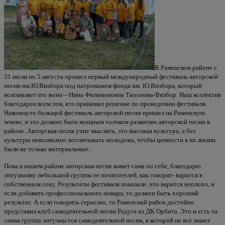
В Раменском районе с
31 июля по 5 августа прошел первый международный фестиваль авторской
песни им.Ю.Визбора под патронажем фонда им. Ю.Визбора, который
возглавляет его жена—Нина Филимоновна Тихонова-Визбор. Наш коллектив
благодарен всем тем, кто принимал решение по проведению фестиваля.
Наконец-то больщой фестиваль авторской песни пришел на Раменскую
землю, и это должно быть мощным толчком развитию авторской песни в
районе. Авторская песня учит мыслить, это высокая культура, а без
культуры невозможно воспитывать молодежь, чтобы ценности в их жизни
были не только материальные.
Пока в нашем районе авторская песня живет сама по себе, благодарю
энтузиазму небольшой группы ее почитателей, как говорят- варится в
собственном соку. Результаты фестиваля показали ,что варится неплохо, и
если добавить профессионального повара, то должен быть хороший
результат. А если говорить серьезно, то Раменский район достойно
представил клуб самодеятельной песни Радуга из ДК Орбита. Это и есть та
самая группа энтузиастов самодеятельной песни, в которой не все знают