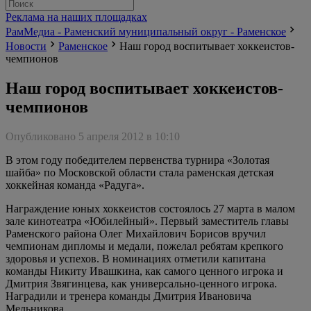
Реклама на наших площадках
РамМедиа - Раменский муниципальный округ - Раменское
Новости
Раменское
Наш город воспитывает хоккеистов-
чемпионов
Наш город воспитывает хоккеистов-
чемпионов
Опубликовано 5 апреля 2012 в 10:10
В этом году победителем первенства турнира «Золотая
шайба» по Московской области стала раменская детская
хоккейная команда «Радуга».
Награждение юных хоккеистов состоялось 27 марта в малом
зале кинотеатра «Юбилейный». Первый заместитель главы
Раменского района Олег Михайлович Борисов вручил
чемпионам дипломы и медали, пожелал ребятам крепкого
здоровья и успехов. В номинациях отметили капитана
команды Никиту Ивашкина, как самого ценного игрока и
Дмитрия Звягинцева, как универсально-ценного игрока.
Наградили и тренера команды Дмитрия Ивановича
Мельникова.