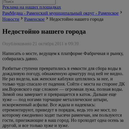
Реклама на наших площадках
РамМедиа - Раменский муниципальный округ - Раменское
Новости
Раменское
Недостойно нашего города
Недостойно нашего города
Опубликовано 21 октября 2011 в 09:39
Написать о мосте, ведущем к платформе Фабричная и рынку,
собиралась давно.
Разбитые ступени превратились в емкости для сбора воды в
дождливую погоду, обнаженную арматуру под ней не видно.
Не раз видела, как женские каблуки цеплялись за нее, и
только чудо спасало от падения. Сойти с моста на стороне ДК
им.Воровского еще сложнее — огромная лужа, полная воды.
Зимой она замерзает и превращается в каток. Дальше еще
хуже — под ногами торчащие металлические штыри,
искореженный асфальт. Все ждала и надеялась:
отремонтируют, приведут в порядок, ведь это же мост, по
которому ежедневно ходят тысячи раменчан, им пользуются
гости, приезжающие в наш город. Но проходит одна осень за
другой, и все только хуже и хуже.