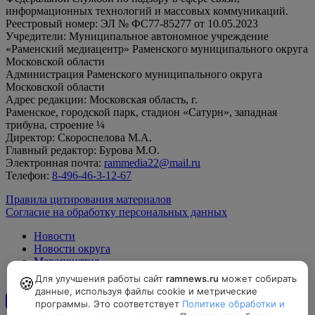
информационных технологий и массовых коммуникаций.
Реестровый номер: ЭЛ № ФС77-85277 от 10.05.2023
Учредители: Муниципальное автономное учреждение
«Раменский медиацентр» Раменского муниципального округа
Московской области
Администрация Раменского муниципального округа
Московской области
Адрес редакции: Московская область, г.
Раменское, городской парк, стадион «Сатурн», западная
трибуна, строение ¼
Директор: Скороспелова М.А.
Главный редактор: Бурова М.О.
Электронная почта:
rammedia22@mail.ru
Телефон:
8-496-46-3-12-67
Правила цитирования материалов
Согласие на обработку персональных данных
Новости
Новости округа
Мероприятия
Официально
Для улучшения работы сайт
ramnews.ru
может собирать
🍪
данные, используя файлы cookie и метрические
программы. Это соответствует
Политике обработки и
12+