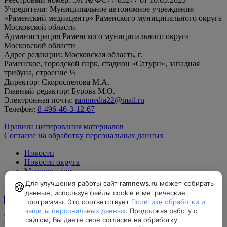
Учредители: Муниципальное автономное учреждение
«Раменский медиацентр» Раменского муниципального округа
Московской области
Администрация Раменского муниципального округа
Московской области
Адрес редакции: Московская область, г.
Раменское, городской парк, стадион «Сатурн», западная
трибуна, строение ¼
Директор: Скороспелова М.А.
Главный редактор: Бурова М.О.
Электронная почта:
rammedia22@mail.ru
Телефон:
8-496-46-3-12-67
Правила цитирования материалов
Согласие на обработку персональных данных
Новости
Новости округа
Мероприятия
Официально
Для улучшения работы сайт
ramnews.ru
может собирать
🍪
данные, используя файлы cookie и метрические
программы. Это соответствует
Политике обработки и
12+
защиты персональных данных
. Продолжая работу с
сайтом, Вы даете свое согласие на обработку
8-496-46-3-12-67, rammedia22@mail.ru