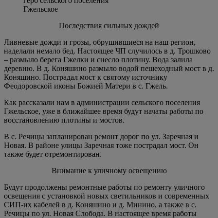
герб сельского поселения
Гжельское
Последствия сильных дождей
Ливневые дожди и грозы, обрушившиеся на наш регион,
наделали немало бед. Настоящее ЧП случилось в д. Трошково
– размыло берега Гжелки и снесло плотину. Вода залила
деревню. В д. Коняшино размыло водой пешеходный мост в д.
Коняшино. Пострадал мост к святому источнику
Феодоровской иконы Божией Матери в с. Гжель.
Как рассказали нам в администрации сельского поселения
Гжельское, уже в ближайшее время будут начаты работы по
восстановлению плотины и мостов.
В с. Речицы запланирован ремонт дорог по ул. Заречная и
Новая. В районе улицы Заречная тоже пострадал мост. Он
также будет отремонтирован.
Внимание к уличному освещению
Будут продолжены ремонтные работы по ремонту уличного
освещения с установкой новых светильников и современных
СИП-их кабелей в д. Коняшино и д. Минино, а также в с.
Речицы по ул. Новая Слобода. В настоящее время работы