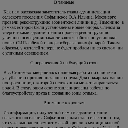
В тандеме
Как нам рассказала заместитель главы администрации
сельского поселения Софьинское О.А.Ильина, Мосэнерго
провели реконструкцию абонентской линии в д. Тимонино, в
рамках которой были установлены новые опоры. Следом за
энергетиками администрация провела реконструкцию
уличного освещения: заканчиваются работы по установке
новых СИП-кабелей и энергосберегающих фонарей. Таким
образом, у жителей теперь не будет проблем ни со светом, ни
с уличным освещением.
С перспективой на будущий сезон
В с. Синьково завершилась плановая работа по очистке и
углублению противопожарного пруда. Для пожарных машин
построен пирс, с которой спецтехника может заправляться
водой. В следующем сезоне запланированы работы по
благоустройству пруда и созданию зоны отдыха.
Внимание к кровлям
Из информации, полученной нами в администрации
сельского поселения Софьинское, нам стало известно о том,
что уже выполнен ремонт мягкой кровли в муниципальной
части многоквартирных домов в с. Софьино, дома № 14, 15,