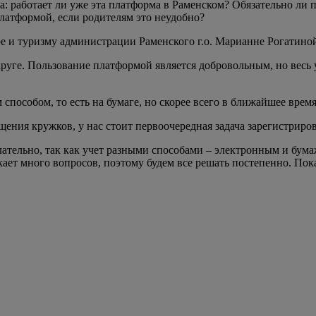
а: работает ли уже эта платформа в Раменском? Обязательно ли
латформой, если родителям это неудобно?
 и туризму администрации Раменского г.о. Марианне Рогатиной.
руге. Пользование платформой является добровольным, но весь
 способом, то есть на бумаге, но скорее всего в ближайшее врем
щения кружков, у нас стоит первоочередная задача зарегистриров
ательно, так как учет разными способами – электронным и бум
кает много вопросов, поэтому будем все решать постепенно. Пок