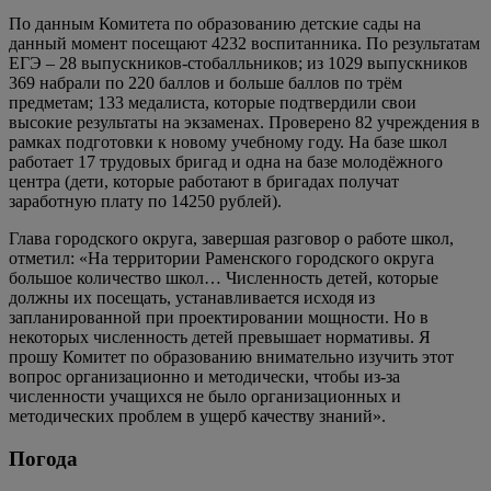
По данным Комитета по образованию детские сады на
данный момент посещают 4232 воспитанника. По результатам
ЕГЭ – 28 выпускников-стобалльников; из 1029 выпускников
369 набрали по 220 баллов и больше баллов по трём
предметам; 133 медалиста, которые подтвердили свои
высокие результаты на экзаменах. Проверено 82 учреждения в
рамках подготовки к новому учебному году. На базе школ
работает 17 трудовых бригад и одна на базе молодёжного
центра (дети, которые работают в бригадах получат
заработную плату по 14250 рублей).
Глава городского округа, завершая разговор о работе школ,
отметил: «На территории Раменского городского округа
большое количество школ… Численность детей, которые
должны их посещать, устанавливается исходя из
запланированной при проектировании мощности. Но в
некоторых численность детей превышает нормативы. Я
прошу Комитет по образованию внимательно изучить этот
вопрос организационно и методически, чтобы из-за
численности учащихся не было организационных и
методических проблем в ущерб качеству знаний».
Погода