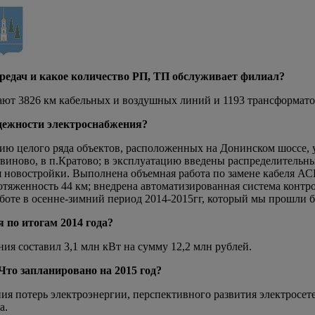
едач и какое количество РП, ТП обслуживает филиал?
ают 3826 км кабельных и воздушных линий и 1193 трансформат
адежности электроснабжения?
ю целого ряда объектов, расположенных на Донинском шоссе, ул
итвиново, в п.Кратово; в эксплуатацию введены распределитель
 новостройки. Выполнена объемная работа по замене кабеля АСБ
яженность 44 км; внедрена автоматизированная система контрол
аботе в осенне-зимний период 2014-2015гг, который мы прошли 
 по итогам 2014 года?
ия составил 3,1 млн кВт на сумму 12,2 млн рублей.
Что запланировано на 2015 год?
я потерь электроэнергии, перспективного развития электросетей
а.