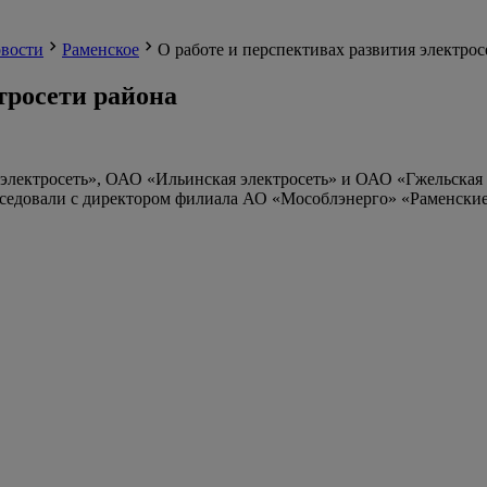
вости
Раменское
О работе и перспективах развития электрос
тросети района
я электросеть», ОАО «Ильинская электросеть» и ОАО «Гжельска
обеседовали с директором филиала АО «Мособлэнерго» «Раменск