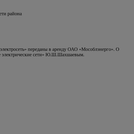
ети района
я электросеть» переданы в аренду ОАО «Мособлэнерго». О
ие электрические сети» Ю.Ш.Шахшаевым.