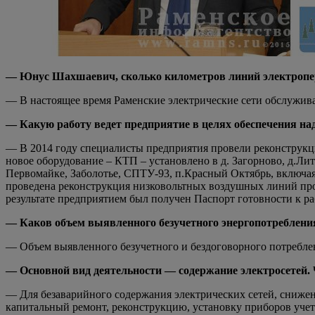
— Юнус Шахшаевич, сколько километров линий электропер
— В настоящее время Раменские электрические сети обслужив
— Какую работу ведет предприятие в целях обеспечения н
— В 2014 году специалисты предприятия провели реконструкци
новое оборудование – КТП – установлено в д. Загорново, д.Л
Первомайке, Заболотье, СПТУ-93, п.Красный Октябрь, включая
проведена реконструкция низковольтных воздушных линий прот
результате предприятием был получен Паспорт готовности к р
— Каков объем выявленного безучетного энергопотребления
— Объем выявленного безучетного и бездоговорного потреблен
— Основной вид деятельности — содержание электросетей. 
— Для безаварийного содержания электрических сетей, снижени
капитальный ремонт, реконструкцию, установку приборов учет