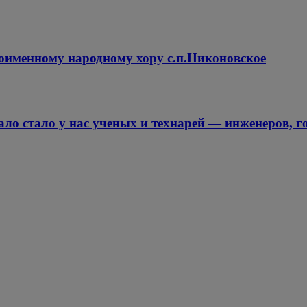
оименному народному хору с.п.Никоновское
мало стало у нас ученых и технарей — инженеров, г