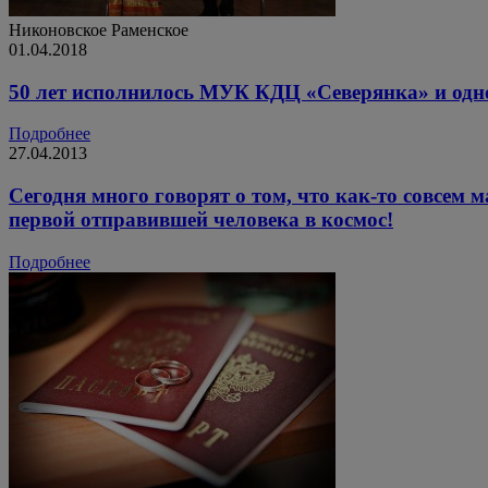
Никоновское
Раменское
01.04.2018
50 лет исполнилось МУК КДЦ «Северянка» и одн
Подробнее
27.04.2013
Сегодня много говорят о том, что как-то совсем 
первой отправившей человека в космос!
Подробнее