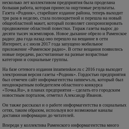
несколько лет коллективом предприятия была проделана
большая работа, которая принесла ощутимые результаты.
Газета «Родник», старейшее издание района, теперь выходит
три раза в неделю, стала полноцветной и перешла на новый
общеобластной макет, который позволяет синхронизировать
продвижение областной повестки. Тираж газеты вырос до
десяти тысяч экземпляров. Новое дыхание обрело и Раменское
радио: два года назад оно перешло на вещание в сети
Интернет, а с июля 2017 года запущено мобильное
приложение «Раменское радио». В сетке вещания появились
новые передачи, рассчитанные на разные возрастные
категории и социальные группы.
На базе сетевого издания inramenskoe.ru c 2016 года выходит
электронная версия газеты «Родник». Гордостью предприятия
был отмечен сайт информагентства ramnews.ru, который был
неоднократным победителем областного конкурса
«Точка.Ru», в планах предприятия – сделать его городским
новостным порталом, отметил Александр Иванов.
Он также рассказал и о работе информагентства в социальных
сетях, таким образом, используя все возможные каналы
доставки информации до читателей.
Впереди у коллектива Раменского информагентства много