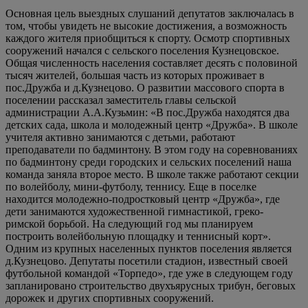
Основная цель выездных слушаний депутатов заключалась в
том, чтобы увидеть не высокие достижения, а возможность
каждого жителя приобщиться к спорту. Осмотр спортивных
сооружений начался с сельского поселения Кузнецовское.
Общая численность населения составляет десять с половиной
тысяч жителей, большая часть из которых проживает в
пос.Дружба и д.Кузнецово. О развитии массового спорта в
поселении рассказал заместитель главы сельской
администрации А.А.Кузьмин: «В пос.Дружба находятся два
детских сада, школа и молодежный центр «Дружба». В школе
учителя активно занимаются с детьми, работают
преподаватели по бадминтону. В этом году на соревнованиях
по бадминтону среди городских и сельских поселений наша
команда заняла второе место. В школе также работают секции
по волейболу, мини-футболу, теннису. Еще в поселке
находится молодежно-подростковый центр «Дружба», где
дети занимаются художественной гимнастикой, греко-
римской борьбой. На следующий год мы планируем
построить волейбольную площадку и теннисный корт».
Одним из крупных населенных пунктов поселения является
д.Кузнецово. Депутаты посетили стадион, известный своей
футбольной командой «Торпедо», где уже в следующем году
запланировано строительство двухъярусных трибун, беговых
дорожек и других спортивных сооружений.