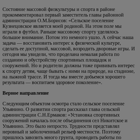
Состояние массовой физкультуры и спорта в районе
прокомментировал первый заместитель главы районной
администрации О.М.Борисов: «Сельское поселение
Кузнецовское является моей родиной. На этом поле мы
играли в футбол. Раньше массовому спорту уделялось
большое внимание. Потом это немного ушло. А сейчас наша
задача — восстановить интерес к физической культуре,
сделать ее доступной, массовой, возродить дворовые игры. И
сегодня мы увидели, что проделана немалая работа по
созданию и обустройству спортивных площадок и
сооружений. Но и родители должны тоже прививать интерес
к спорту детям, чаще бывать с ними на природе, на стадионе,
на лыжной трассе. И тогда мы вместе добьемся хорошего
результата — воспитаем здоровое поколение».
Верное направление
Следующим объектом осмотра стало сельское поселение
Ульянино. О развитии спорта рассказал глава сельской
администрации С.Н.Ермаков: «Установка спортивных
сооружений началась после объединения сел Никитское и
Ульянино. Это было непросто. Трудности представлял
неровный и заболоченный рельеф местности. Поэтому
пришлось завозить много грунта, проводить работы по