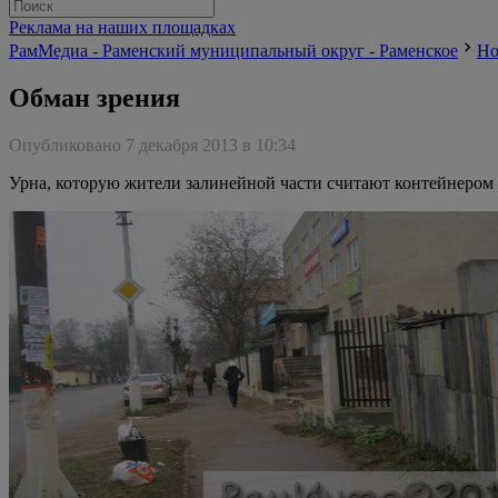
Реклама на наших площадках
РамМедиа - Раменский муниципальный округ - Раменское
Но
Обман зрения
Опубликовано 7 декабря 2013 в 10:34
Урна, которую жители залинейной части считают контейнером д