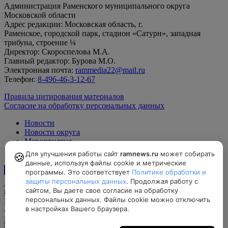
Администрация Раменского муниципального округа
Московской области
Адрес редакции: Московская область, г.
Раменское, городской парк, стадион «Сатурн», западная
трибуна, строение ¼
Директор: Скороспелова М.А.
Главный редактор: Бурова М.О.
Электронная почта:
rammedia22@mail.ru
Телефон:
8-496-46-3-12-67
Правила цитирования материалов
Согласие на обработку персональных данных
Новости
Новости округа
Мероприятия
Официально
Для улучшения работы сайт
ramnews.ru
может собирать
🍪
данные, используя файлы cookie и метрические
программы. Это соответствует
Политике обработки и
12+
защиты персональных данных
. Продолжая работу с
сайтом, Вы даете свое согласие на обработку
8-496-46-3-12-67, rammedia22@mail.ru
персональных данных. Файлы cookie можно отключить
Московская область, г. Раменское, городской парк, стадион
в настройках Вашего браузера.
«Сатурн», западная трибуна, строение ¼
Найти на карте