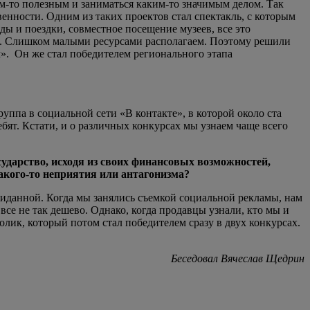
ем-то полезным и заниматься каким-то значимым делом. Так
венности. Одним из таких проектов стал спектакль, с которым
 и поездки, совместное посещение музеев, все это
вы. Слишком малыми ресурсами располагаем. Поэтому решили
». Он же стал победителем регионального этапа
уппа в социальной сети «В контакте», в которой около ста
бят. Кстати, и о различных конкурсах мы узнаем чаще всего
ударство, исходя из своих финансовых возможностей,
акого-то неприятия или антагонизма?
жиданной. Когда мы занялись съемкой социальной рекламы, нам
все не так дешево. Однако, когда продавцы узнали, кто мы и
лик, который потом стал победителем сразу в двух конкурсах.
Беседовал Вячеслав Щедрин