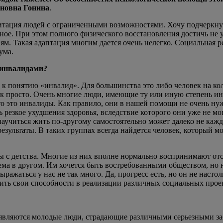
иновна Гонина
.
итация людей с ограниченными возможностями. Хочу подчеркнут
жное. При этом полного физического восстановления достичь не
м. Такая адаптация многим дается очень нелегко. Социальная ре
ума.
 инвалидами?
понятию «инвалид». Для большинства это либо человек на коля
ак просто. Очень многие люди, имеющие ту или иную степень ин
что это инвалиды. Как правило, они в нашей помощи не очень ну
ь резкое ухудшения здоровья, вследствие которого они уже не м
научиться жить по-другому самостоятельно может далеко не каж
зультаты. В таких группах всегда найдется человек, который мож
ды с детства. Многие из них вполне нормально воспринимают от
а в другом. Им хочется быть востребованными обществом, но на
выражаться у нас не так много. Да, прогресс есть, но он не наст
ить свои способности в реализации различных социальных прое
 являются молодые люди, страдающие различными серьезными за