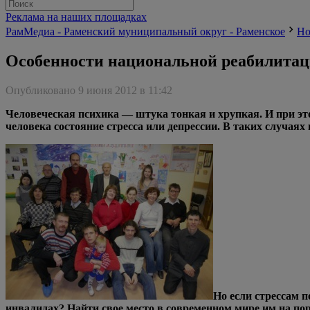
Реклама на наших площадках
РамМедиа - Раменский муниципальный округ - Раменское
Но
Особенности национальной реабилита
Опубликовано 9 июня 2012 в 11:42
Человеческая психика — штука тонкая и хрупкая. И при эт
человека состояние стресса или депрессии. В таких случая
Но если стрессам 
инвалидах? Найти свое место в современном мире им на по