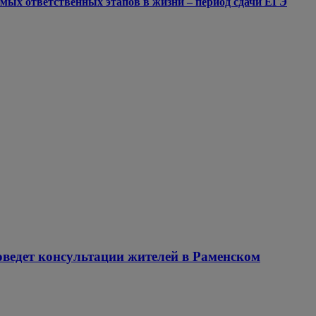
мых ответственных этапов в жизни – период сдачи ЕГЭ
оведет консультации жителей в Раменском