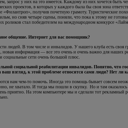
, запрос у них на это имеется. Каждому из них хочется быть ч
еских проектов, в которых у каждого была бы своя зона ответст
«Филантроп», получив почетную грамоту. Туристические походы
ильм, но сняв четыре сцены, поняли, что пока к этому не гото
их роликов стал победителем на международном конкурсе «Лайм
ное общение. Интернет для вас помощник?
и людей. В том числе и инвалидов. У нашего клуба есть своя гр
, новая информация — все это очень и очень важно для наших ре
и социальные сети очень большой плюс.
льной социальной реабилитации инвалидов. Понятно, что гос
ваш взгляд, к этой проблеме относятся сами люди? Нет ли к
аются нам чем-то помочь. Иногда это помощь бывает совсем нео
но, не хватало. И тогда мы пошли в скупку. Но и там оказалось 
ень приятно. На этом компьютере мы и сделали тот рекламный ро
ьно.