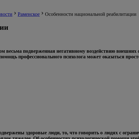
вости
Раменское
Особенности национальной реабилитации
ции
ом весьма подверженная негативному воздействию внешних 
х помощь профессионального психолога может оказаться прост
подвержены здоровые люди, то, что говорить о людях с огра
рядок тяжелее. Об особенностях психологической помощи это