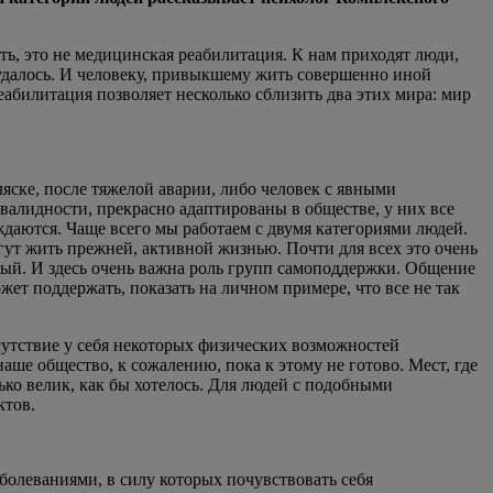
ь, это не медицинская реабилитация. К нам приходят люди,
 удалось. И человеку, привыкшему жить совершенно иной
абилитация позволяет несколько сблизить два этих мира: мир
ске, после тяжелой аварии, либо человек с явными
валидности, прекрасно адаптированы в обществе, у них все
ждаются. Чаще всего мы работаем с двумя категориями людей.
огут жить прежней, активной жизнью. Почти для всех это очень
дый. И здесь очень важна роль групп самоподдержки. Общение
ет поддержать, показать на личном примере, что все не так
сутствие у себя некоторых физических возможностей
ше общество, к сожалению, пока к этому не готово. Мест, где
олько велик, как бы хотелось. Для людей с подобными
ктов.
болеваниями, в силу которых почувствовать себя