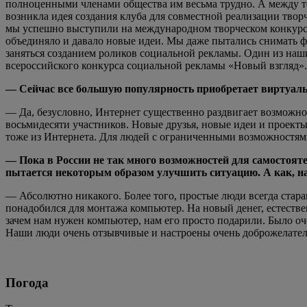
полноценными членами общества им весьма трудно. А между тем
возникла идея создания клуба для совместной реализации творч
мы успешно выступили на международном творческом конкурсе 
объединяло и давало новые идеи. Мы даже пытались снимать ф
заняться созданием роликов социальной рекламы. Один из наш
всероссийского конкурса социальной рекламы «Новый взгляд».
— Сейчас все большую популярность приобретает виртуаль
— Да, безусловно, Интернет существенно раздвигает возможност
восьмидесяти участников. Новые друзья, новые идеи и проекты
тоже из Интернета. Для людей с ограниченными возможностям
— Пока в России не так много возможностей для самостояте
пытается некоторым образом улучшить ситуацию. А как, на 
— Абсолютно никакого. Более того, простые люди всегда стар
понадобился для монтажа компьютер. На новый денег, естествен
зачем нам нужен компьютер, нам его просто подарили. Было оч
Наши люди очень отзывчивые и настроены очень доброжелател
Погода