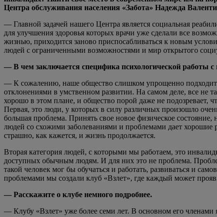
Центра обслуживания населения «Забота» Надежда Валент
— Главной задачей нашего Центра является социальная реабил
для улучшения здоровья которых врачи уже сделали все возмо
жизнью, приходится заново приспосабливаться к новым условия
людей с ограниченными возможностями и мир открытого соци
— В чем заключается специфика психологической работы с
— К сожалению, наше общество слишком упрощенно подходит к 
отклонениями в умственном развитии. На самом деле, все не т
хорошо в этом плане, и общество порой даже не подозревает, 
Первая, это люди, у которых в силу различных произошло очен
большая проблема. Принять свое новое физическое состояние, 
людей со схожими заболеваниями и проблемами дает хорошие ре
страшно, как кажется, и жизнь продолжается.
Вторая категория людей, с которыми мы работаем, это инвали
доступных обычным людям. И для них это не проблема. Проблем
такой человек мог бы обучаться и работать, развиваться и само
проблемами мы создали клуб «Взлет», где каждый может прояв
— Расскажите о клубе немного подробнее.
— Клубу «Взлет» уже более семи лет. В основном его членами