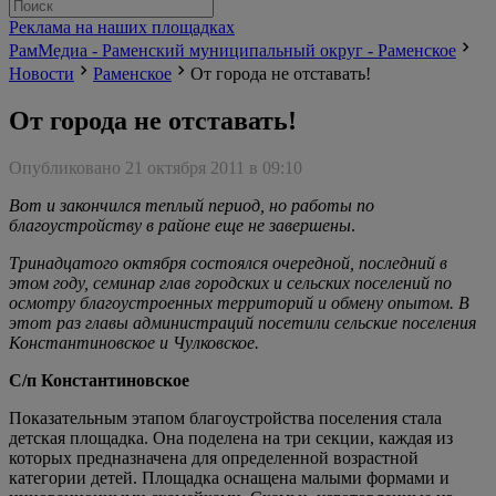
Реклама на наших площадках
РамМедиа - Раменский муниципальный округ - Раменское
Новости
Раменское
От города не отставать!
От города не отставать!
Опубликовано 21 октября 2011 в 09:10
Вот и закончился теплый период, но работы по
благоустройству в районе еще не завершены
.
Тринадцатого октября состоялся очередной, последний в
этом году, семинар глав городских и сельских поселений по
осмотру благоустроенных территорий и обмену опытом. В
этот раз главы администраций посетили сельские поселения
Константиновское и Чулковское.
С/п Константиновское
Показательным этапом благоустройства поселения стала
детская площадка. Она поделена на три секции, каждая из
которых предназначена для определенной возрастной
категории детей. Площадка оснащена малыми формами и