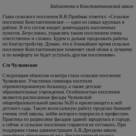
Библиотека в Константиновской школе
Глава сельского поселения В.В.Приймак отметил: «Сельское
поселение Константиновское — одно из самых крупных в
районе. В его состав входит девятнадцать населенных
пунктов. Безусловно, управлять таким поселением очень
ответственно и сложно. Будем и дальше продолжать работы
по благоустройству. Думаю, что в ближайшее время сельское
поселение Константиновское поменяет свой облик к лучшему
и по комфорту не будет уступать другим поселениям».
С/п Чулковское
Следующим объектом осмотра стало сельское поселение
Чулковское. Участники семинара посетили
отремонтированную больницу, а также детские
образовательные учреждения. Особенностью поселения
являются расписанные фасады Чулковской
общеобразовательной школы №20 и прилегающего к ней
детского сада. Такую колоссальную работу проделал бывший
ученик этой школы, хобби которого переросло в профессию.
Практика по разрисовке фасадов зданий зародилась в городе,
а сейчас и сельские поселения стараются не отставать. При
поддержке главы администрации А.В.Дроздова школа
приобрела обновленный вид. Нестандартный подход