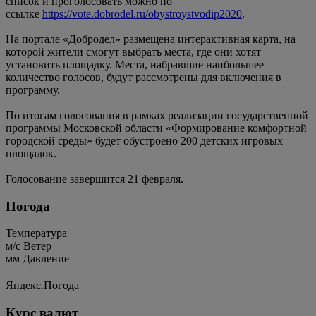
список и проголосовать можно по
ссылке
https://vote.dobrodel.ru/obystroystvodip2020
.
На портале «Добродел» размещена интерактивная карта, на
которой жители смогут выбрать места, где они хотят
установить площадку. Места, набравшие наибольшее
количество голосов, будут рассмотрены для включения в
программу.
По итогам голосования в рамках реализации государственной
программы Московской области «Формирование комфортной
городской среды» будет обустроено 200 детских игровых
площадок.
Голосование завершится 21 февраля.
Погода
Температура
м/c
Ветер
мм
Давление
Яндекс.Погода
Курс валют