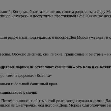
ланий. Когда мы были маленькими, нашим родителям и Деду Мор
кейную «пятерку» и поступить в престижный ВУЗ. Каким же ис
щая рядом мама подтвердила, о просьбе Дед Мороз уже знает и с
 весны. Обожаю лисичек, они гибкие, грациозные и быстрые – им
дрявые парики не оставляют сомнений – это Коза и ее Козлят
о, свет и здоровье. «Козлята»
коньки и большой башенный кран.
иципального района:
 Потом пришлось побыть в этой роли, когда служил в армии. Дал
ился на Снегурочке, моя история Деда Мороза благополучно зак