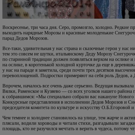
Воскресенье, три часа дня. Серо, промозгло, холодно. Редкие
выходить нарядные Морозы и красивые молоденькие Снегурочки
парад Дедов Морозов.
Все-таки, удивительная у нас страна и сказочные герои у нас 
тем это совсем не шутки, итальянскому Деду Морозу Снегуроч
по старинной традиции должен появляться верхом на ослике и 
на ослике, в коротенькой холодной курточке да еще в деревяшк
у нас на параде я заметила, среди почти трех десятков высоч
перевоплощений. Подростки примеряют на себя роль Дедов, а Д
Впрочем, началось все очень даже серьезно. Ведущая вызывала
Вялки, Раменское и Кузяево — со всех уголков нашего района
к собравшимся: «Мы специально собрали вас накануне Нового г
Конкурсные представления в исполнении Дедов Морозов и Сне
председателя комитета по культуре и искусству О.Б.Егоровой 
Чем темнее и холоднее становилось на улице, тем жарче и акт
плясали, водили хороводы и читали стихи, разгадывали загадк
площадь, кто не разучился мечтать и верить в чудеса, потому