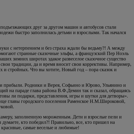
из подъезжающих друг за другом машин и автобусов стали
одежи быстро заполнилась детьми и взрослыми. Так начался
внуки с нетерпением и без страха ждали бы ведьму?! А между
омогают странные сказочные эльфы, а французский Пер Ноэль
наших зимних широтах эдакое развеселое сказочное существо
в свои традиции, да и время вносит свои коррективы. Например,
х и стройных. Что вы хотите, Новый год – пора сказок и
они прибыли. Родники и Верея, Софьино и Юрово, Ульянино и
ий на параде глава района В.Ф.Демин так и сказал, обращаясь
товы ли подарки, представления, игры и шутки для детворы».
лице главы городского поселения Раменское Н.М.Широковой,
уковой.
 камеру, заполненную мороженным. Дети и взрослые пели и
 думаете, кто победил?! Правильно, все, кто пришел на
и красивые, самые веселые и любимые!