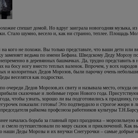
 прохожие спешат домой. Но вдруг заиграла новогодняя музыка, 
. Стало шумно, весело и, как ни странно, теплее. Площадь Мол
ни на кого не похожи. Вы только представьте, что ваши дети или 
ку заменяет ведьма по имени Бефана. Шведскому Деду Морозу п
непременно в деревянных башмачках. Да, трудно представить в 
ах на босу ногу вместо теплых валенок. Впрочем, у всех народо
енных и колоритных Дедов Морозов, были парочку очень небольши
еды веселятся как подростки.
 по очереди Дедов Морозов,их свиту и называла место, откуда 
 прибыли сказочные и любимые герои Нового года. Присутствующ
ода, чтобы узнать, хорошо ли вы подготовились к празднику, го
гурочек показали: готовы! Это подтвердило и строгое жюри в 
и председателя райкома профсоюза работников культуры Т.Н.Барс
ивнее началась борьба за главный приз праздника – морозильную
и и смело путешествовали по миру сказок и приключений. Как вы
 что наши Деды Морозы и их внучки Снегурочки – самые добрые 