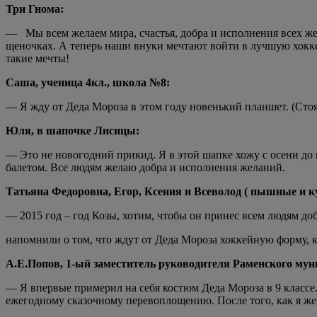
Три Гнома:
— Мы всем желаем мира, счастья, добра и исполнения всех же
щеночках. А теперь наши внуки мечтают войти в лучшую хок
такие мечты!
Саша, ученица 4кл., школа №8:
— Я жду от Деда Мороза в этом году новенький планшет. (Стоя
Юля, в шапочке Лисицы:
— Это не новогодний прикид. Я в этой шапке хожу с осени до
балетом. Все людям желаю добра и исполнения желаний.
Татьяна Федоровна, Егор, Ксения и Всеволод ( пышные и ку
— 2015 год – год Козы, хотим, чтобы он принес всем людям добр
напомнили о том, что ждут от Деда Мороза хоккейную форму, 
А.Е.Попов, 1-ый заместитель руководителя Раменского мун
— Я впервые примерил на себя костюм Деда Мороза в 9 классе.
ежегодному сказочному перевоплощению. После того, как я жен