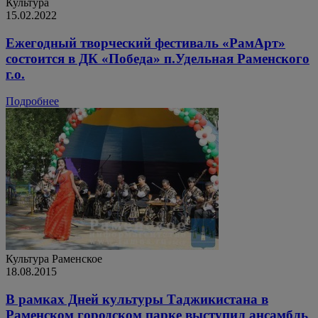
Культура
15.02.2022
Ежегодный творческий фестиваль «РамАрт»
состоится в ДК «Победа» п.Удельная Раменского
г.о.
Подробнее
Культура
Раменское
18.08.2015
В рамках Дней культуры Таджикистана в
Раменском городском парке выступил ансамбль