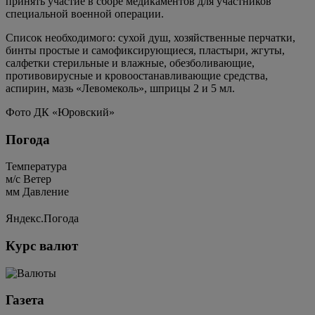
принять участие в сборе медикаментов для участников
специальной военной операции.
Список необходимого: сухой душ, хозяйственные перчатки,
бинты простые и самофиксирующиеся, пластыри, жгуты,
салфетки стерильные и влажные, обезболивающие,
противовирусные и кровоостанавливающие средства,
аспирин, мазь «Левомеколь», шприцы 2 и 5 мл.
Фото ДК «Юровский»
Погода
Температура
м/c
Ветер
мм
Давление
Яндекс.Погода
Курс валют
Газета