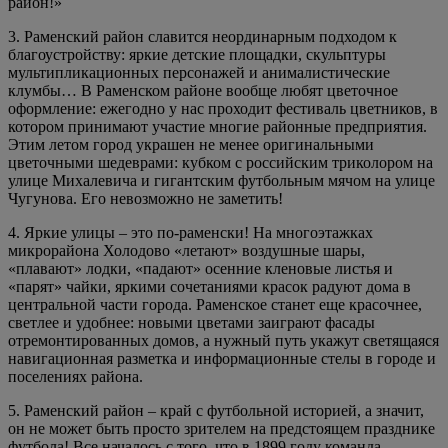
район!»
3. Раменский район славится неординарным подходом к
благоустройству: яркие детские площадки, скульптуры
мультипликационных персонажей и анималистические
клумбы… В Раменском районе вообще любят цветочное
оформление: ежегодно у нас проходит фестиваль цветников, в
котором принимают участие многие районные предприятия.
Этим летом город украшен не менее оригинальными
цветочными шедеврами: кубком с российским триколором на
улице Михалевича и гигантским футбольным мячом на улице
Чугунова. Его невозможно не заметить!
4. Яркие улицы – это по-раменски! На многоэтажках
микрорайона Холодово «летают» воздушные шары,
«плавают» лодки, «падают» осенние кленовые листья и
«парят» чайки, яркими сочетаниями красок радуют дома в
центральной части города. Раменское станет еще красочнее,
светлее и удобнее: новыми цветами заиграют фасады
отремонтированных домов, а нужный путь укажут светящаяся
навигационная разметка и информационные стелы в городе и
поселениях района.
5. Раменский район – край с футбольной историей, а значит,
он не может быть просто зрителем на предстоящем празднике
футбола! Все началось с того, что в 1899 году команда