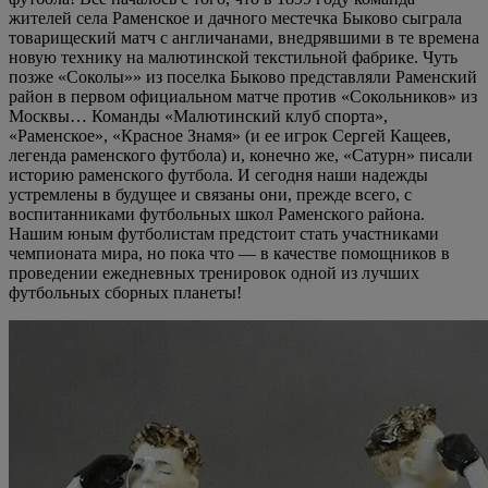
жителей села Раменское и дачного местечка Быково сыграла
товарищеский матч с англичанами, внедрявшими в те времена
новую технику на малютинской текстильной фабрике. Чуть
позже «Соколы»» из поселка Быково представляли Раменский
район в первом официальном матче против «Сокольников» из
Москвы… Команды «Малютинский клуб спорта»,
«Раменское», «Красное Знамя» (и ее игрок Сергей Кащеев,
легенда раменского футбола) и, конечно же, «Сатурн» писали
историю раменского футбола. И сегодня наши надежды
устремлены в будущее и связаны они, прежде всего, с
воспитанниками футбольных школ Раменского района.
Нашим юным футболистам предстоит стать участниками
чемпионата мира, но пока что — в качестве помощников в
проведении ежедневных тренировок одной из лучших
футбольных сборных планеты!