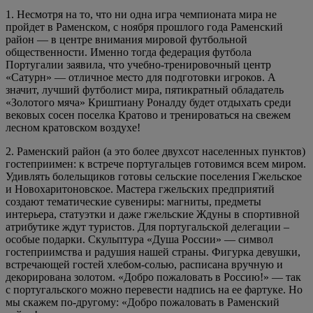
1. Несмотря на то, что ни одна игра чемпионата мира не
пройдет в Раменском, с ноября прошлого года Раменский
район — в центре внимания мировой футбольной
общественности. Именно тогда федерация футбола
Португалии заявила, что учебно-тренировочный центр
«Сатурн» — отличное место для подготовки игроков. А
значит, лучший футболист мира, пятикратный обладатель
«Золотого мяча» Криштиану Роналду будет отдыхать среди
вековых сосен поселка Кратово и тренироваться на свежем
лесном кратовском воздухе!
2. Раменский район (а это более двухсот населенных пунктов)
гостеприимен: к встрече португальцев готовимся всем миром.
Удивлять болельщиков готовы сельские поселения Гжельское
и Новохаритоновское. Мастера гжельских предприятий
создают тематические сувениры: магниты, предметы
интерьера, статуэтки и даже гжельские Ждуны в спортивной
атрибутике ждут туристов. Для португальской делегации –
особые подарки. Скульптура «Душа России» — символ
гостеприимства и радушия нашей страны. Фигурка девушки,
встречающей гостей хлебом-солью, расписана вручную и
декорирована золотом. «Добро пожаловать в Россию!» — так
с португальского можно перевести надпись на ее фартуке. Но
мы скажем по-другому: «Добро пожаловать в Раменский