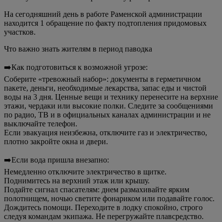
На сегодняшний день в работе Раменской администрации
находится 1 обращение по факту подтопления придомовых
участков.
Что важно знать жителям в период паводка
➡️Как подготовиться к возможной угрозе:
Соберите «тревожный набор»: документы в герметичном
пакете, деньги, необходимые лекарства, запас еды и чистой
воды на 3 дня. Ценные вещи и технику перенесите на верхние
этажи, чердаки или высокие полки. Следите за сообщениями
по радио, ТВ и в официальных каналах администрации и не
выключайте телефон.
Если эвакуация неизбежна, отключите газ и электричество,
плотно закройте окна и двери.
➡️Если вода пришла внезапно:
Немедленно отключите электричество в щитке.
Поднимитесь на верхний этаж или крышу.
Подайте сигнал спасателям: днем размахивайте ярким
полотнищем, ночью светите фонариком или подавайте голос.
Дождитесь помощи. Переходите в лодку спокойно, строго
следуя командам экипажа. Не перегружайте плавсредство.