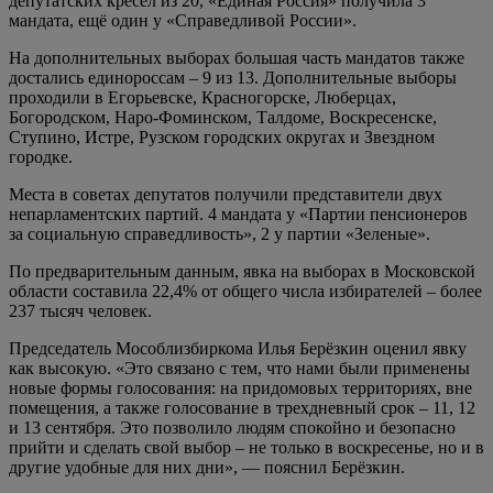
депутатских кресел из 20, «Единая Россия» получила 3
мандата, ещё один у «Справедливой России».
На дополнительных выборах большая часть мандатов также
достались единороссам – 9 из 13. Дополнительные выборы
проходили в Егорьевске, Красногорске, Люберцах,
Богородском, Наро-Фоминском, Талдоме, Воскресенске,
Ступино, Истре, Рузском городских округах и Звездном
городке.
Места в советах депутатов получили представители двух
непарламентских партий. 4 мандата у «Партии пенсионеров
за социальную справедливость», 2 у партии «Зеленые».
По предварительным данным, явка на выборах в Московской
области составила 22,4% от общего числа избирателей – более
237 тысяч человек.
Председатель Мособлизбиркома Илья Берёзкин оценил явку
как высокую. «Это связано с тем, что нами были применены
новые формы голосования: на придомовых территориях, вне
помещения, а также голосование в трехдневный срок – 11, 12
и 13 сентября. Это позволило людям спокойно и безопасно
прийти и сделать свой выбор – не только в воскресенье, но и в
другие удобные для них дни», — пояснил Берёзкин.