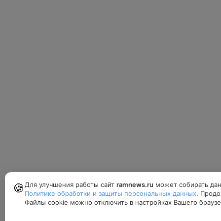
Для улучшения работы сайт
ramnews.ru
может собирать дан
🍪
Политике обработки и защиты персональных данных
. Продо
Файлы cookie можно отключить в настройках Вашего браузе