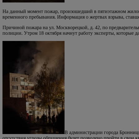
На данный момент пожар, произошедший в пятиэтажном жилом 
временного пребывания. Информация о жертвах взрыва, ставше
Причиной пожара на ул. Москворецкой, д. 42, по предварительн
полиции. Утром 18 октября начнут работу эксперты, которые 
В администрации города Бронницы
отсутствия угрозы обрушения будет позволено пройти в свои к