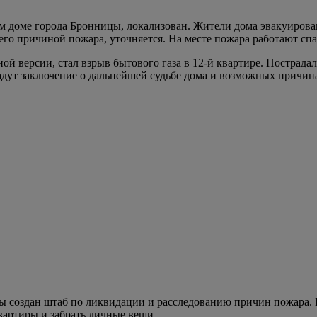
доме города Бронницы, локализован. Жители дома эвакуирован
го причиной пожара, уточняется. На месте пожара работают сп
ой версии, стал взрыв бытового газа в 12-й квартире. Пострада
дадут заключение о дальнейшей судьбе дома и возможных причи
 создан штаб по ликвидации и расследованию причин пожара. 
вартиры и забрать личные вещи.