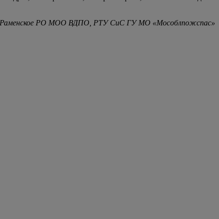
у, Раменское РО МОО ВДПО, РТУ СиС ГУ МО «Мособлпожспас»