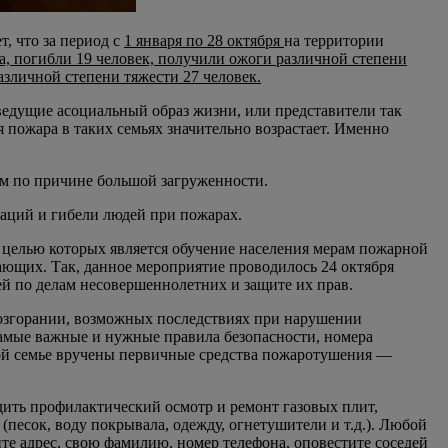
, что за период с
1 января по 28 октября
на территории
, погибли 19 человек, получили ожоги различной степени
зличной степени тяжести 27 человек.
ведущие асоциальный образ жизни, или представители так
пожара в таких семьях значительно возрастает. Именно
ям по причине большой загруженности.
аций и гибели людей при пожарах.
 целью которых является обучение населения мерам пожарной
ающих. Так, данное мероприятие проводилось 24 октября
й по делам несовершеннолетних и защите их прав.
возгорании, возможных последствиях при нарушении
самые важные и нужные правила безопасности, номера
ждой семье вручены первичные средства пожаротушения —
ить профилактический осмотр и ремонт газовых плит,
песок, воду покрывала, одежду, огнетушители и т.д.). Любой
те адрес, свою фамилию, номер телефона, оповестите соседей