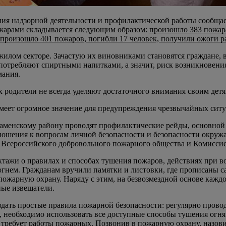
ия надзорной деятельности и профилактической работы сообщает
пожарами складывается следующим образом:
произошло 383 пожара
 произошло 401 пожаров, погибли 17 человек, получили ожоги ра
жилом секторе. Зачастую их виновниками становятся граждане, 
отребляют спиртными напитками, а значит, риск возникновения 
мания.
ых родители не всегда уделяют достаточного внимания своим дет
меет огромное значение для предупреждения чрезвычайных ситу
Раменскому району проводят профилактические рейды, основной
тношения к вопросам личной безопасности и безопасности окруж
 Всероссийского добровольного пожарного общества и Комиссие
ктажи о правилах и способах тушения пожаров, действиях при 
 огнем. Гражданам вручили памятки и листовки, где прописаны 
 пожарную охрану. Наряду с этим, на безвозмездной основе ка
ые извещатели.
ать простые правила пожарной безопасности: регулярно провод
 необходимо использовать все доступные способы тушения огня (
, требует работы пожарных. Позвонив в пожарную охрану, назови