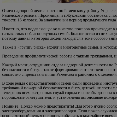
Отдел надзорной деятельности по Раменскому району Управлен
Раменского района, г.Бронницы и г.Жуковский обстановка с 
тяжести 15 человек. За аналогичный период предыдущего года
Известно, что подавляющее количество пожаров происходит в 
называемых неблагополучных семей. Большинство из них злоуп
поэтому данная категория людей находится в зоне особого вни
Также в «группу риска» входят и многодетные семьи, в котор
Проведение профилактической работы с такими гражданами, и
Каждый месяц сотрудники отдела надзорной деятельности по 
безопасности в быту, а также формирование ответственного о
совместно с представителями Раменского районного отделения
В ходе рейда с представителями семей были проведены инстру
требований пожарной безопасности в быту, детской шалости с
телефонов всех экстренных служб города и способы дозвона в
порошковые огнетушители, и установлены автономные пожарн
Помните! Пожар можно предотвратить! Для этого нужно соблюд
электрооборудования и электропроводки. Если пожар случился,
огонь, который нельзя полностью обуздать в кратчайшее время