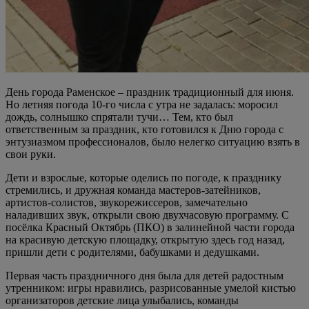
День города Раменское – праздник традиционный для июня.
Но летняя погода 10-го числа с утра не задалась: моросил
дождь, солнышко спрятали тучи… Тем, кто был
ответственным за праздник, кто готовился к Дню города с
энтузиазмом профессионалов, было нелегко ситуацию взять в
свои руки.
Дети и взрослые, которые оделись по погоде, к празднику
стремились, и дружная команда мастеров-затейников,
артистов-солистов, звукорежиссеров, замечательно
наладивших звук, открыли свою двухчасовую программу. С
посёлка Красный Октябрь (ПКО) в залинейной части города
на красивую детскую площадку, открытую здесь год назад,
пришли дети с родителями, бабушками и дедушками.
Первая часть праздничного дня была для детей радостным
утренником: игры нравились, разрисованные умелой кистью
организаторов детские лица улыбались, команды