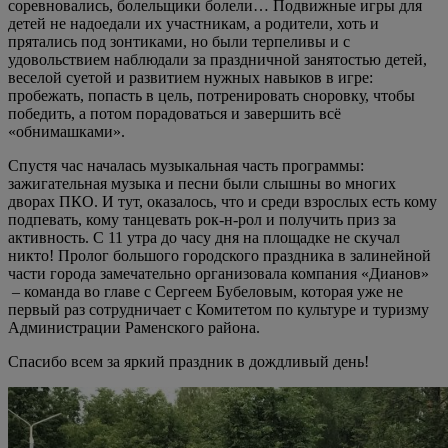
соревновались, болельщики болели… Подвижные игры для
детей не надоедали их участникам, а родители, хоть и
прятались под зонтиками, но были терпеливы и с
удовольствием наблюдали за праздничной занятостью детей,
веселой суетой и развитием нужных навыков в игре:
пробежать, попасть в цель, потренировать сноровку, чтобы
победить, а потом порадоваться и завершить всё
«обнимашками».
Спустя час началась музыкальная часть программы:
зажигательная музыка и песни были слышны во многих
дворах ПКО. И тут, оказалось, что и среди взрослых есть кому
подпевать, кому танцевать рок-н-рол и получить приз за
активность. С 11 утра до часу дня на площадке не скучал
никто! Пролог большого городского праздника в залинейной
части города замечательно организовала компания «Дианов»
– команда во главе с Сергеем Бубеловым, которая уже не
первый раз сотрудничает с Комитетом по культуре и туризму
Администрации Раменского района.
Спасибо всем за яркий праздник в дождливый день!