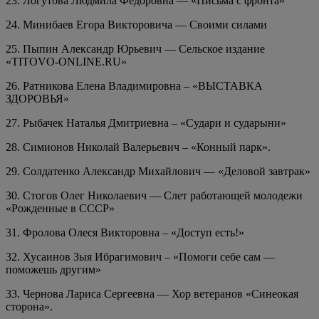
23. Логутова Людмила Федоровна — «Письма с фронта»
24. Минибаев Егора Викторовича — Своими силами
25. Пыпин Александр Юрьевич — Сельское издание
«TITOVO-ONLINE.RU»
26. Ратникова Елена Владимировна – «ВЫСТАВКА
ЗДОРОВЬЯ»
27. Рыбачек Наталья Дмитриевна – «Судари и сударыни»
28. Симионов Николай Валерьевич – «Конный парк».
29. Солдатенко Александр Михайлович — «Деловой завтрак»
30. Стогов Олег Николаевич — Слет работающей молодежи
«Рожденные в СССР»
31. Фролова Олеся Викторовна – «Доступ есть!»
32. Хусаинов Зыя Ибрагимович – «Помоги себе сам —
поможешь другим»
33. Чернова Лариса Сергеевна — Хор ветеранов «Синеокая
сторона».