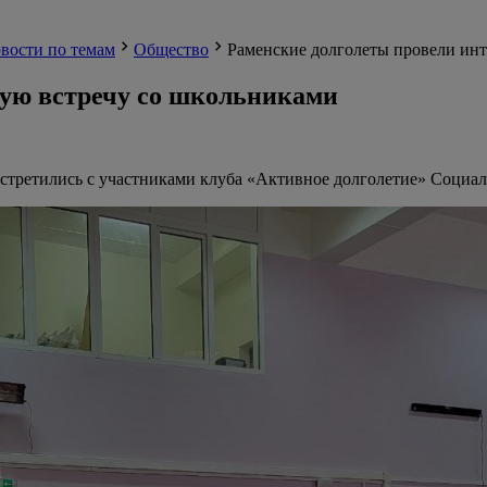
вости по темам
Общество
Раменские долголеты провели ин
ную встречу со школьниками
третились с участниками клуба «Активное долголетие» Социал