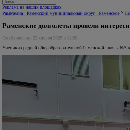
Реклама на наших площадках
РамМедиа - Раменский муниципальный округ - Раменское
Но
Раменские долголеты провели интерес
Опубликовано 22 января 2025 в 12:30
Ученики средней общеобразовательной Раменской школы №5 вс