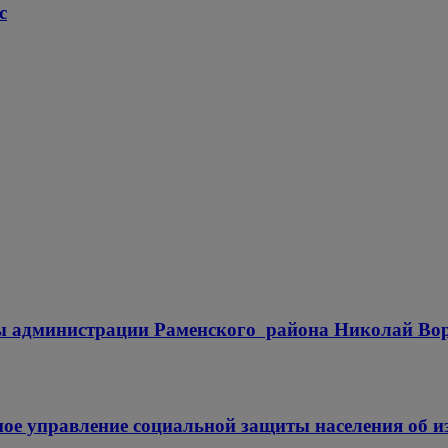
с
вы администрации Раменского района Николай Вор
ое управление социальной защиты населения об и