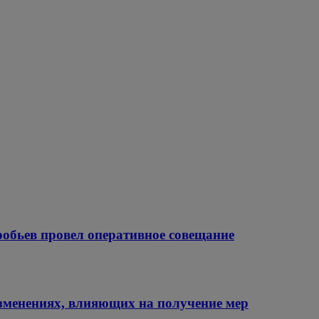
обьев провел оперативное совещание
зменениях, влияющих на получение мер