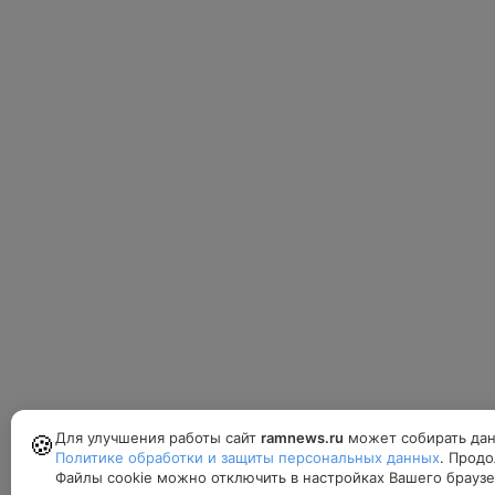
Для улучшения работы сайт
ramnews.ru
может собирать дан
🍪
Политике обработки и защиты персональных данных
. Продо
Файлы cookie можно отключить в настройках Вашего браузе